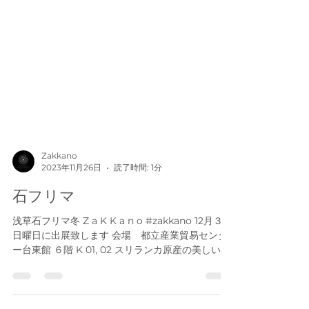
Zakkano
2023年11月26日
読了時間: 1分
石フリマ
浅草石フリマ冬 Z a K K a n o #zakkano 12月３日
日曜日に出展致します 会場 都立産業貿易センタ
ー台東館 ６階 K 01, 02 スリランカ原産の美しい天
然石販売 特別なかわいいシルキーサファイア と
様々な天然石をご用意してお待ちしております....