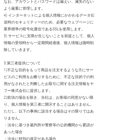
なお、アカウントとパスワードは漏えい、滅失のない
よう厳重に管理します。
4) インターネットによる個人情報にかかわるデータ伝
送時のセキュリティーのため、必要なウェブページに
業界標準の暗号化通信であるSSLを使用します。
5) サービスに支障が生じないことを前提として、個人
情報の受領時から一定期間経過後、個人情報は随時削
除していきます。
3.第三者提供について
1)不正な目的をもって商品を注文するような方にサー
ビスのご利用をお断りするために、不正な目的での利
用がなされたと判断したお取引に関する注文情報をヤ
フー株式会社に提供します。
2)前項の場合を除き、当社は、お客様の同意がない限
り、個人情報を第三者に開示することはありません。
ただし、以下の事例に該当する場合はその限りではあ
りません。
・法令に基づき裁判所や警察等の公的機関から要請が
あった場合
・法令に特別の規定がある場合