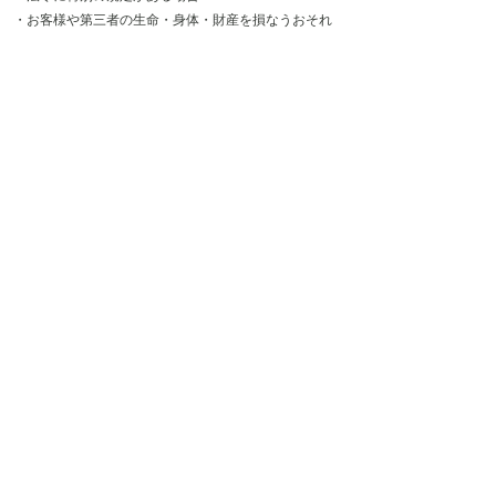
・お客様や第三者の生命・身体・財産を損なうおそれ
があり、本人の同意を得ることができない場合
・法令や当社の利用規約・注意事項に反する行動か
ら、当社の権利、財産またはサービスを保護または防
御する必要があり、本人の同意を得ることができない
場合
4.個人情報の開示について
お客様から個人情報の開示要求があった場合は、本人
であることが確認できた場合に限り開示します。
注：本人確認の方法
本人であることが証明できるもの（免許証、保険証
など）の写しを、当社宛てに郵送してください。
内容を確認させていただき、本人であることが明確
になり次第、開示させていただきます。
ディルク フェルナンド
CEO