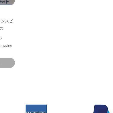
ュー
ーンスピ
ct
0
Shipping
し