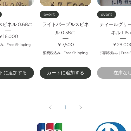
イックビュー
クイックビュー
クイックビ
event
event
ピネル 0.68ct
ライトパープルスピネ
ティールグリ
ル 0.38ct
ネル 1.15 
価格
￥16,000
価格
価格
￥7,500
￥29,00
み
|
Free Shipping
消費税込み
|
Free Shipping
消費税込み
|
Free 
トに追加する
カートに追加する
在庫な
1