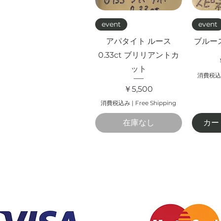
クイックビュー
ク
event
event
アパタイト ルース
ブルース
0.33ct ブリリアントカ
ット
消費税込
価格
￥5,500
消費税込み
|
Free Shipping
在庫なし
カー