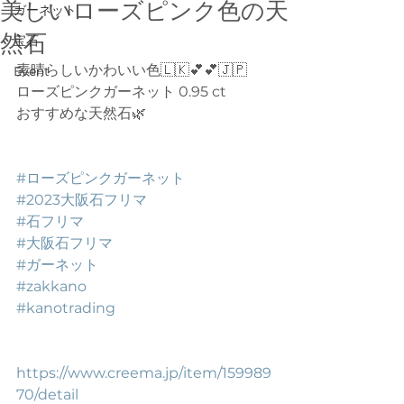
美しいローズピンク色の天
ガーネット
然石
宝石
素晴らしいかわいい色🇱🇰💕💕🇯🇵
Event
ローズピンクガーネット 0.95 ct
おすすめな天然石🌿
#ローズピンクガーネット
#2023大阪石フリマ
#石フリマ
#大阪石フリマ
#ガーネット
#zakkano
#kanotrading
https://www.creema.jp/item/159989
70/detail