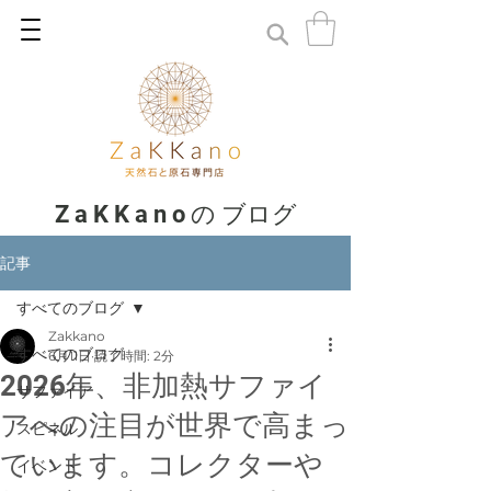
Z a K K a n o の ブログ
記事
すべてのブログ
Zakkano
すべてのブログ
6月11日
読了時間: 2分
2026年、非加熱サファイ
サファイア
アへの注目が世界で高まっ
スピネル
ています。コレクターや
イベント