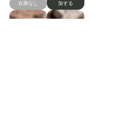
在庫なし
加する
New
New
グリーントルマリン 3ct
オレンジがかった赤ガーネッ
ト1.75ct
価格
￥26,000
価格
￥26,000
消費税込み
|
消費税込み
|
Free Shipping
Free Shipping
カートに追
カートに追
加する
加する