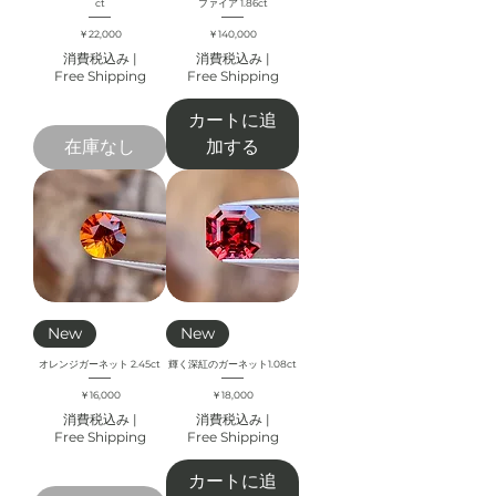
ct
ファイア 1.86ct
価格
価格
￥22,000
￥140,000
消費税込み
|
消費税込み
|
Free Shipping
Free Shipping
カートに追
在庫なし
加する
New
New
オレンジガーネット 2.45ct
輝く深紅のガーネット1.08ct
価格
価格
￥16,000
￥18,000
消費税込み
|
消費税込み
|
Free Shipping
Free Shipping
カートに追