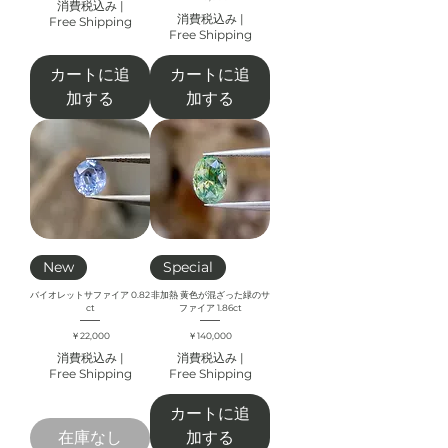
消費税込み
|
消費税込み
|
Free Shipping
Free Shipping
カートに追
カートに追
加する
加する
New
Special
バイオレットサファイア 0.82
非加熱 黄色が混ざった緑のサ
ct
ファイア 1.86ct
価格
価格
￥22,000
￥140,000
消費税込み
|
消費税込み
|
Free Shipping
Free Shipping
カートに追
在庫なし
加する