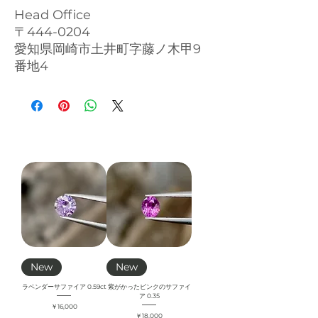
Head Office
〒444-0204
愛知県岡崎市土井町字藤ノ木甲9
番地4
New
New
ラベンダーサファイア 0.59ct
紫がかったピンクのサファイ
ア 0.35
価格
￥16,000
価格
￥18,000