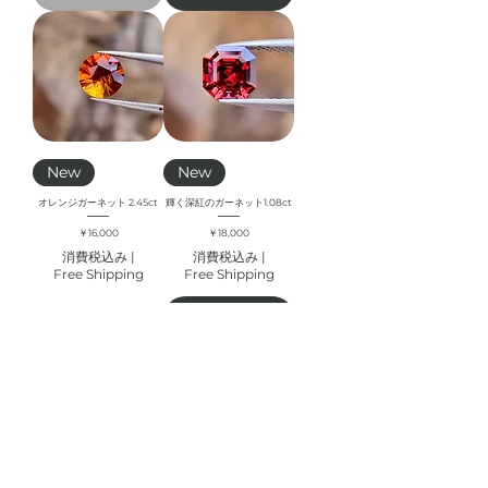
New
New
オレンジガーネット 2.45ct
輝く深紅のガーネット1.08ct
価格
価格
￥16,000
￥18,000
消費税込み
|
消費税込み
|
Free Shipping
Free Shipping
カートに追
在庫なし
加する