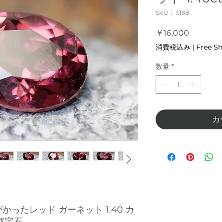
SKU： S188
価
￥16,000
格
消費税込み
|
Free S
数量
*
カ
かったレッド ガーネット 1.40 カ
然宝石