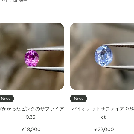
クイックビュー
クイックビュー
New
New
紫がかったピンクのサファイア
バイオレットサファイア 0.8
0.35
ct
価格
価格
￥18,000
￥22,000