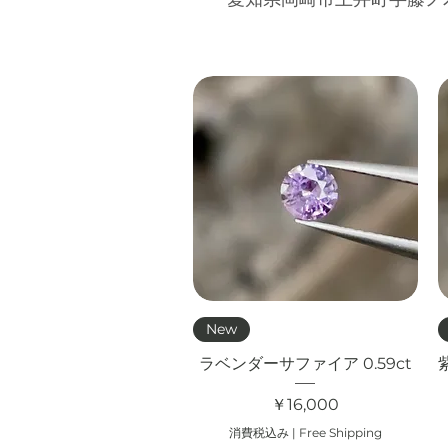
クイックビュー
New
ラベンダーサファイア 0.59ct
価格
￥16,000
消費税込み
|
Free Shipping