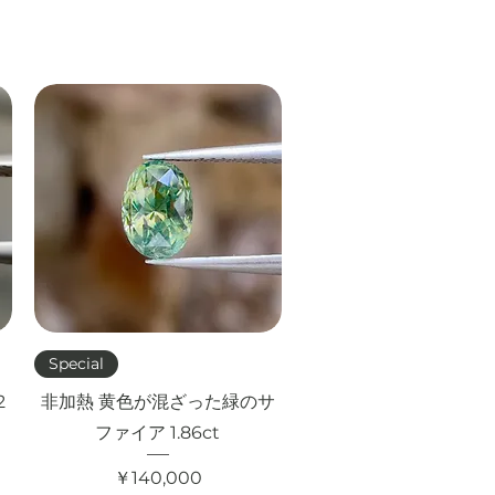
クイックビュー
Special
2
非加熱 黄色が混ざった緑のサ
ファイア 1.86ct
価格
￥140,000