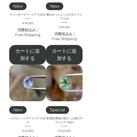
New
New
ラベンダーサファイア 0.59ct
紫がかったピンクのサファイ
ア 0.35
価格
￥16,000
価格
￥18,000
消費税込み
|
消費税込み
|
Free Shipping
Free Shipping
カートに追
カートに追
加する
加する
New
Special
バイオレットサファイア 0.82
非加熱 黄色が混ざった緑のサ
ct
ファイア 1.86ct
価格
価格
￥22,000
￥140,000