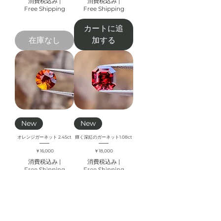
消費税込み
|
消費税込み
|
Free Shipping
Free Shipping
カートに追
在庫なし
加する
New
New
オレンジガーネット 2.45ct
輝く深紅のガーネット1.08ct
価格
価格
￥16,000
￥18,000
消費税込み
|
消費税込み
|
Free Shipping
Free Shipping
カートに追
在庫なし
加する