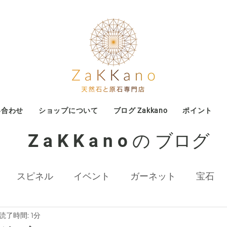
い合わせ
ショップについて
ブログ Zakkano
ポイント
Z a K K a n o の ブログ
スピネル
イベント
ガーネット
宝石
読了時間: 1分