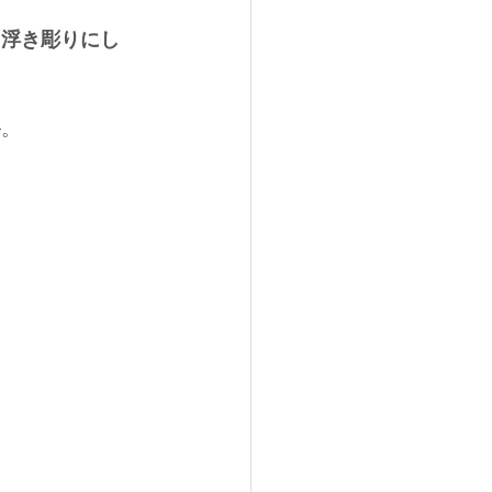
に浮き彫りにし
─。