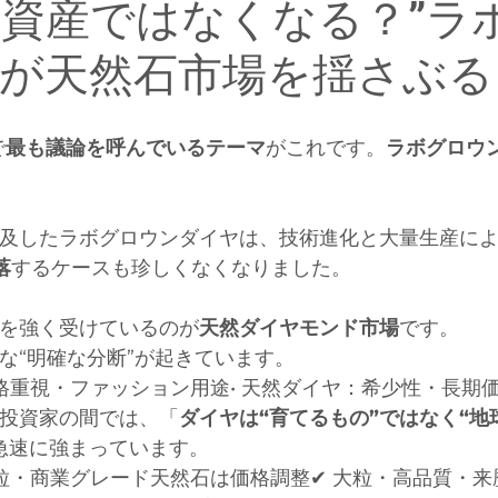
資産ではなくなる？”ラ
が天然石市場を揺さぶる
で
最も議論を呼んでいるテーマ
がこれです。
ラボグロウ
及したラボグロウンダイヤは、技術進化と大量生産に
落
するケースも珍しくなくなりました。
を強く受けているのが
天然ダイヤモンド市場
です。
な“明確な分断”が起きています。
価格重視・ファッション用途• 天然ダイヤ：希少性・長期
投資家の間では、「
ダイヤは“育てるもの”ではなく“地
急速に強まっています。
小粒・商業グレード天然石は価格調整✔ 大粒・高品質・