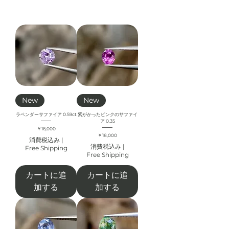
New
New
ラベンダーサファイア 0.59ct
紫がかったピンクのサファイ
ア 0.35
価格
￥16,000
価格
￥18,000
消費税込み
|
消費税込み
|
Free Shipping
Free Shipping
カートに追
カートに追
加する
加する