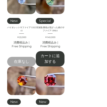
New
Special
バイオレットサファイア 0.82
非加熱 黄色が混ざった緑のサ
ct
ファイア 1.86ct
価格
価格
￥22,000
￥140,000
消費税込み
|
消費税込み
|
Free Shipping
Free Shipping
カートに追
在庫なし
加する
New
New