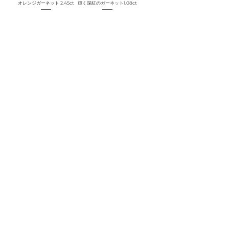
オレンジガーネット 2.45ct
輝く深紅のガーネット1.08ct
価格
価格
￥16,000
￥18,000
消費税込み
|
消費税込み
|
Free Shipping
Free Shipping
カートに追
在庫なし
加する
New
New
グリーントルマリン 3ct
オレンジがかった赤ガーネッ
ト1.75ct
価格
￥26,000
価格
￥26,000
消費税込み
|
消費税込み
|
Free Shipping
Free Shipping