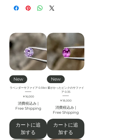
New
New
ラベンダーサファイア 0.59ct
紫がかったピンクのサファイ
ア 0.35
価格
￥16,000
価格
￥18,000
消費税込み
|
消費税込み
|
Free Shipping
Free Shipping
カートに追
カートに追
加する
加する