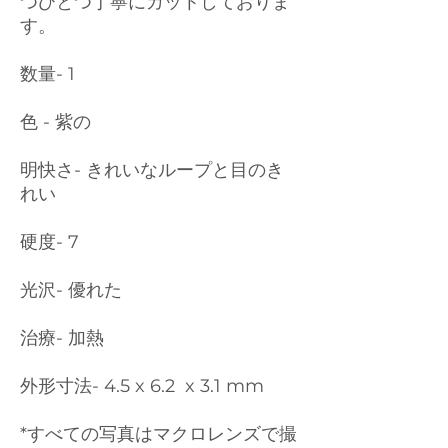
つひとつ丁寧にカットしておりま
す。
数量- 1
色 - 紫の
明快さ- きれいなループと目のき
れい
硬度- 7
光沢- 優れた
治療- 加熱
外形寸法- 4.5 x 6.2 x 3.1 mm
*すべての写真はマクロレンズで撮