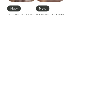
New
New
オレンジガーネット 2.45ct
輝く深紅のガーネット1.08ct
価格
価格
￥16,000
￥18,000
消費税込み
|
消費税込み
|
Free Shipping
Free Shipping
カートに追
在庫なし
加する
New
New
グリーントルマリン 3ct
オレンジがかった赤ガーネッ
ト1.75ct
価格
￥26,000
価格
￥26,000
消費税込み
|