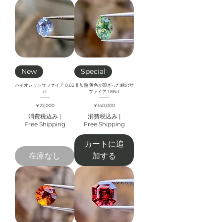
New
Special
バイオレットサファイア 0.82
非加熱 黄色が混ざった緑のサ
ct
ファイア 1.86ct
価格
価格
￥22,000
￥140,000
消費税込み
|
消費税込み
|
Free Shipping
Free Shipping
カートに追
在庫なし
加する