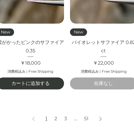
クイックビュー
クイックビュー
New
New
紫がかったピンクのサファイア
バイオレットサファイア 0.8
0.35
ct
価格
価格
￥18,000
￥22,000
消費税込み
|
Free Shipping
消費税込み
|
Free Shipping
カートに追加する
在庫なし
1
2
3
...
51