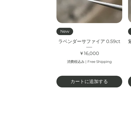
クイックビュー
New
ラベンダーサファイア 0.59ct
価格
￥16,000
消費税込み
|
Free Shipping
カートに追加する