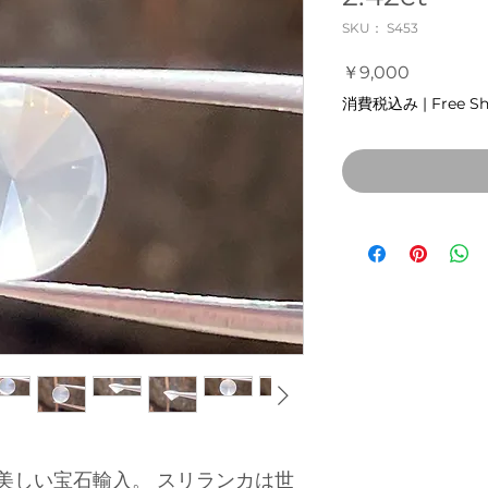
SKU： S453
価
￥9,000
格
消費税込み
|
Free S
美しい宝石輸入。 スリランカは世