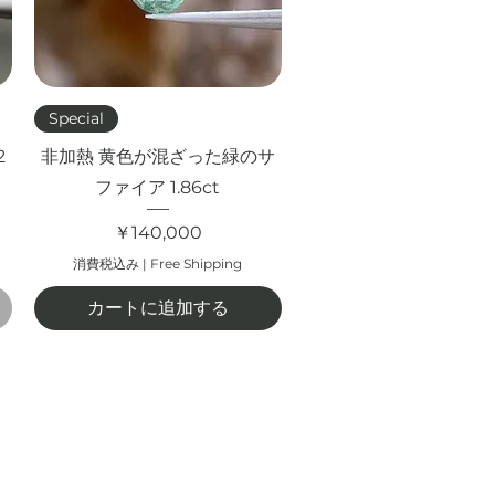
クイックビュー
Special
2
非加熱 黄色が混ざった緑のサ
ファイア 1.86ct
価格
￥140,000
消費税込み
|
Free Shipping
カートに追加する