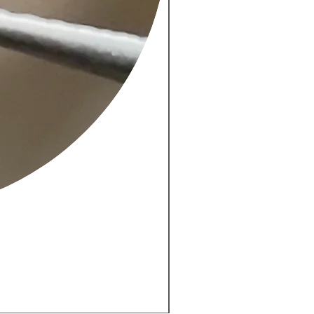
New
紫がかったピンクのサファイ
価格
￥18,000
消費税込み
|
Free Shipping