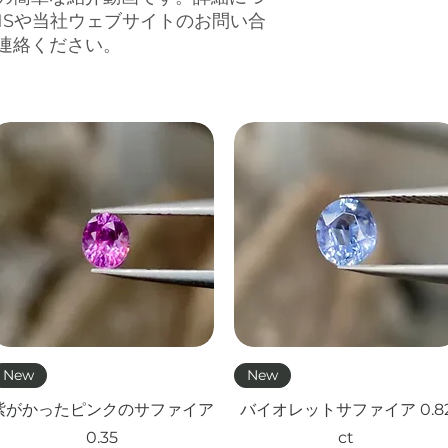
NSや当社ウェブサイトのお問い合
連絡ください。
クイックビュー
クイックビュー
New
New
紫がかったピンクのサファイア
バイオレットサファイア 0.8
0.35
ct