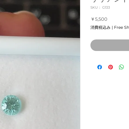
SKU： G133
価
￥5,500
格
消費税込み
|
Free S