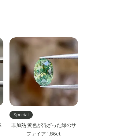
クイックビュー
Special
2
非加熱 黄色が混ざった緑のサ
ファイア 1.86ct