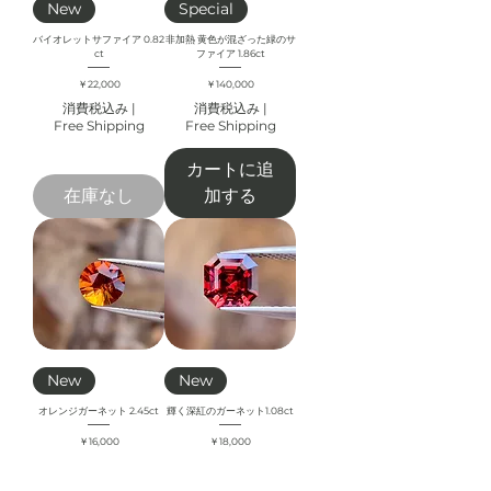
New
Special
バイオレットサファイア 0.82
非加熱 黄色が混ざった緑のサ
ct
ファイア 1.86ct
価格
価格
￥22,000
￥140,000
消費税込み
|
消費税込み
|
Free Shipping
Free Shipping
カートに追
在庫なし
加する
New
New
オレンジガーネット 2.45ct
輝く深紅のガーネット1.08ct
価格
価格
￥16,000
￥18,000
消費税込み
|
消費税込み
|
Free Shipping
Free Shipping