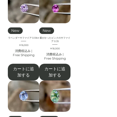
New
New
ラベンダーサファイア 0.59ct
紫がかったピンクのサファイ
ア 0.35
価格
￥16,000
価格
￥18,000
消費税込み
|
消費税込み
|
Free Shipping
Free Shipping
カートに追
カートに追
加する
加する