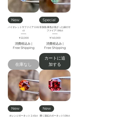
New
Special
バイオレットサファイア 0.82
非加熱 黄色が混ざった緑のサ
ct
ファイア 1.86ct
価格
価格
￥22,000
￥140,000
消費税込み
|
消費税込み
|
Free Shipping
Free Shipping
カートに追
在庫なし
加する
New
New
オレンジガーネット 2.45ct
輝く深紅のガーネット1.08ct