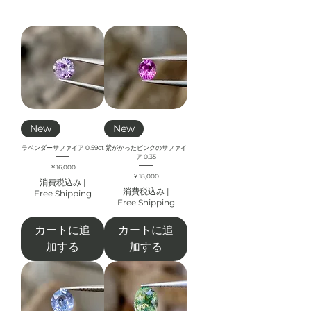
New
New
ラベンダーサファイア 0.59ct
紫がかったピンクのサファイ
ア 0.35
価格
￥16,000
価格
￥18,000
消費税込み
|
消費税込み
|
Free Shipping
Free Shipping
カートに追
カートに追
加する
加する