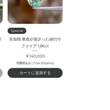
クイックビュー
Special
2
非加熱 黄色が混ざった緑のサ
ファイア 1.86ct
価格
￥140,000
消費税込み
|
Free Shipping
カートに追加する