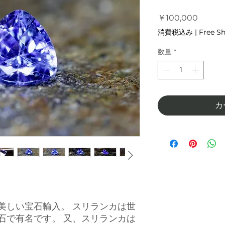
価
￥100,000
格
消費税込み
|
Free S
数量
*
カ
美しい宝石輸入。 スリランカは世
石で有名です。 又、スリランカは