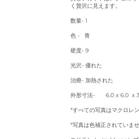
く贅沢に見えます。
数量- 1
色 - 青
硬度- 9
光沢- 優れた
治療- 加熱された
外形寸法- 6.0 x 6.0 x 
*すべての写真はマクロレ
*写真は色補正されていま