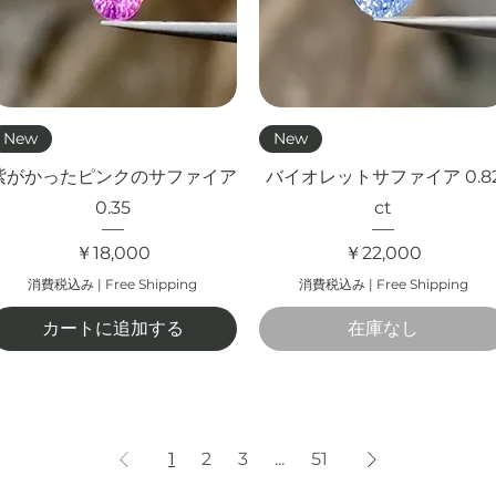
クイックビュー
クイックビュー
New
New
紫がかったピンクのサファイア
バイオレットサファイア 0.8
0.35
ct
価格
価格
￥18,000
￥22,000
消費税込み
|
Free Shipping
消費税込み
|
Free Shipping
カートに追加する
在庫なし
1
2
3
...
51