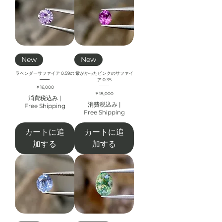
New
New
ラベンダーサファイア 0.59ct
紫がかったピンクのサファイ
ア 0.35
価格
￥16,000
価格
￥18,000
消費税込み
|
消費税込み
|
Free Shipping
Free Shipping
カートに追
カートに追
加する
加する