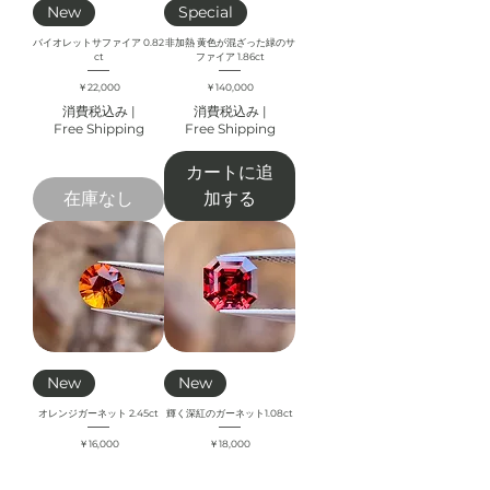
New
Special
バイオレットサファイア 0.82
非加熱 黄色が混ざった緑のサ
ct
ファイア 1.86ct
価格
価格
￥22,000
￥140,000
消費税込み
|
消費税込み
|
Free Shipping
Free Shipping
カートに追
在庫なし
加する
New
New
オレンジガーネット 2.45ct
輝く深紅のガーネット1.08ct
価格
価格
￥16,000
￥18,000
消費税込み
|
消費税込み
|
Free Shipping
Free Shipping