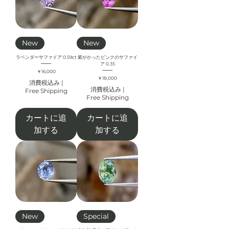
New
New
ラベンダーサファイア 0.59ct
紫がかったピンクのサファイ
ア 0.35
価格
￥16,000
価格
￥18,000
消費税込み
|
消費税込み
|
Free Shipping
Free Shipping
カートに追
カートに追
加する
加する
New
Special