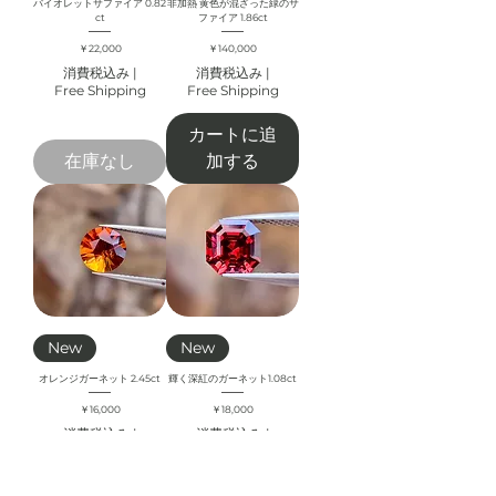
バイオレットサファイア 0.82
非加熱 黄色が混ざった緑のサ
ct
ファイア 1.86ct
価格
価格
￥22,000
￥140,000
消費税込み
|
消費税込み
|
Free Shipping
Free Shipping
カートに追
在庫なし
加する
New
New
オレンジガーネット 2.45ct
輝く深紅のガーネット1.08ct
価格
価格
￥16,000
￥18,000
消費税込み
|
消費税込み
|
Free Shipping
Free Shipping
カートに追