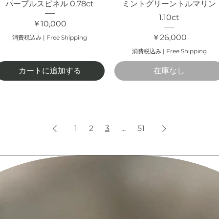
パープルスピネル 0.78ct
ミントグリーントルマリン
1.10ct
価格
￥10,000
価格
￥26,000
消費税込み
|
Free Shipping
消費税込み
|
Free Shipping
カートに追加する
在庫なし
1
2
3
...
51