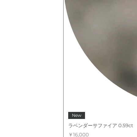
New
ラベンダーサファイア 0.59ct
価格
￥16,000