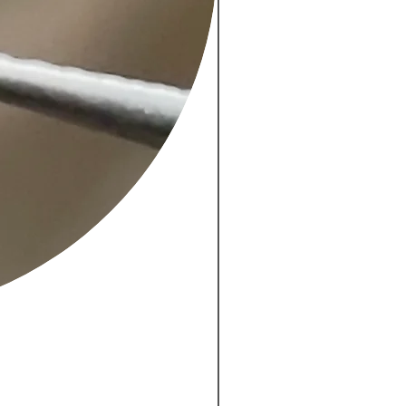
New
紫がかったピンクのサファイ
価格
￥18,000