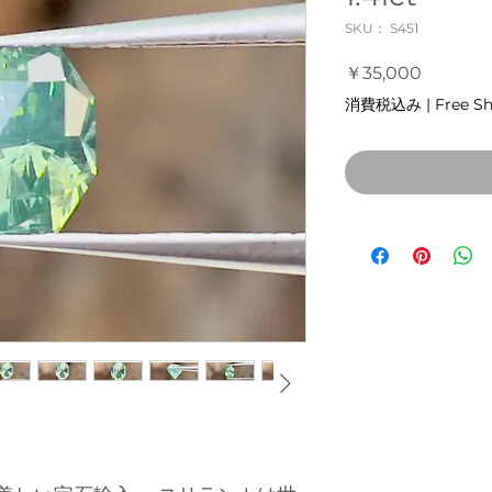
SKU： S451
価
￥35,000
格
消費税込み
|
Free S