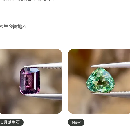
木甲9番地4
クイックビュー
クイックビュー
8月誕生石
New