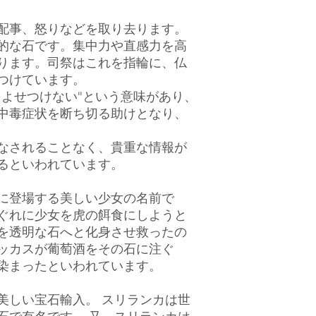
配事、怒りなどを取り去ります。
的な石です。集中力や直感力を高
ります。司祭はこれを指輪に、仏
つけています。
をよせつけない"という意味があり、
中毒症状を断ち切る助けとなり、
なされることなく、貴重な情報が
るといわれています。
に登場する美しい少女の名前で
ぐれに少女を虎の餌食にしようと
を透明な石へと化身させ救ったの
ッカスが葡萄酒をその石に注ぐ
染まったといわれています。
美しい宝石輸入。 スリランカは世