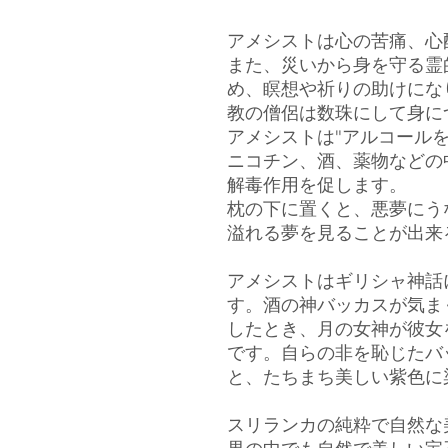
アメシストは心の苦痛、心
また、災いから身を守る霊
め、瞑想や祈りの助けにな
教の僧侶は数珠にして身に
アメシストは"アルコール
ニコチン、酒、薬物などの
解毒作用を促します。
枕の下に置くと、悪夢にう
溢れる夢を見ることが出来
アメシストはギリシャ神話
す。酒の神バッカスが気ま
したとき、月の女神が彼女
です。自らの非を恥じたバ
と、たちまち美しい紫色に
スリランカの純粋で自然な