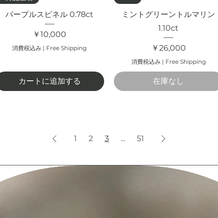
パープルスピネル 0.78ct
ミントグリーントルマリン
1.10ct
価格
￥10,000
価格
￥26,000
消費税込み
|
Free Shipping
消費税込み
|
Free Shipping
カートに追加する
在庫なし
1
2
3
...
51