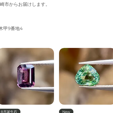
岡崎市からお届けします。
木甲9番地4
クイックビュー
クイックビュー
8月誕生石
New