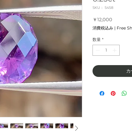
SKU： S458
価
￥12,000
格
消費税込み
|
Free S
数量
*
カ