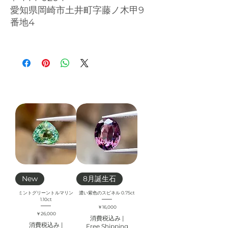
愛知県岡崎市土井町字藤ノ木甲9
番地4
New
8月誕生石
ミントグリーントルマリン
濃い紫色のスピネル 0.75ct
1.10ct
価格
￥16,000
価格
￥26,000
消費税込み
|
消費税込み
|
Free Shipping