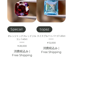
Specail
topaz
オレンジミックスレッドジル
スイスブルートパーズ 1.20ct
コン 1.40ct
価格
￥12,000
価格
￥28,000
消費税込み
|
消費税込み
|
Free Shipping
Free Shipping
カートに追
在庫なし
加する
New
New