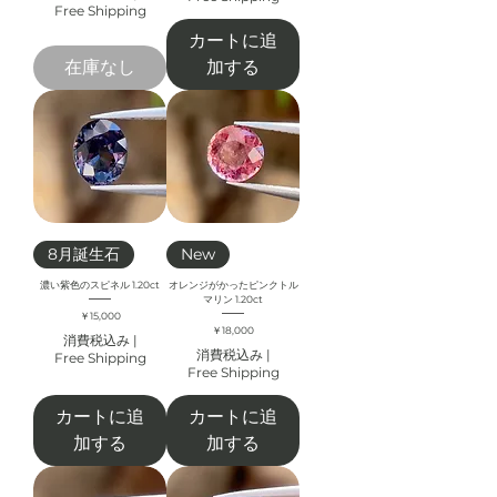
Free Shipping
カートに追
在庫なし
加する
8月誕生石
New
濃い紫色のスピネル 1.20ct
オレンジがかったピンクトル
マリン 1.20ct
価格
￥15,000
価格
￥18,000
消費税込み
|
消費税込み
|
Free Shipping
Free Shipping
カートに追
カートに追
加する
加する